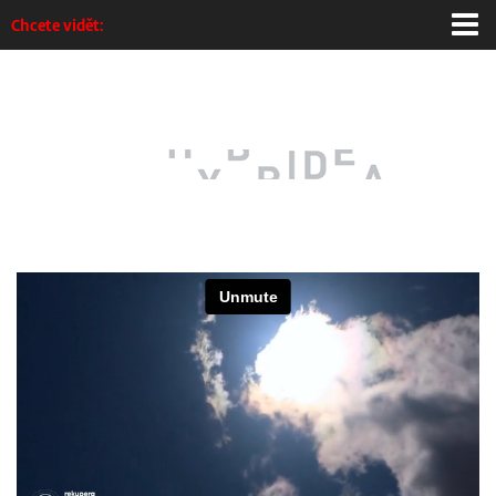
Chcete vidět:
Homepage
Grafický design
Interaktivní design
Web/Multimédia
Produktový design
Výstavy
Info / kontakt