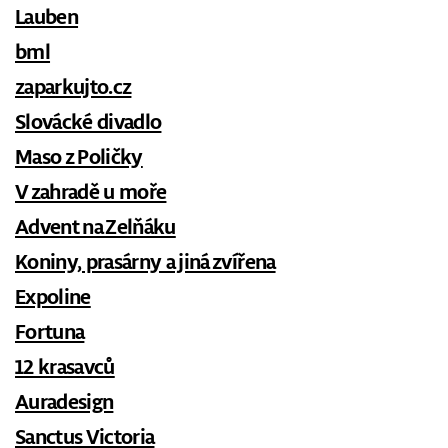
Lauben
bml
zaparkujto.cz
Slovácké divadlo
Maso z Poličky
V zahradě u moře
Advent na Zelňáku
Koniny, prasárny a jiná zvířena
Expoline
Fortuna
12 krasavců
Auradesign
Sanctus Victoria