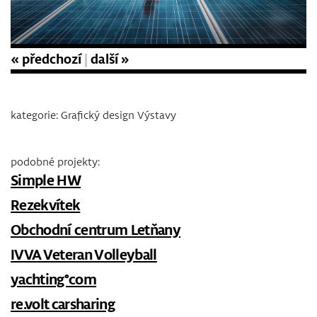
« předchozí
|
další »
kategorie: Grafický design Výstavy
podobné projekty:
Simple HW
Rezekvítek
Obchodní centrum Letňany
IVVA Veteran Volleyball
yachting°com
re.volt carsharing